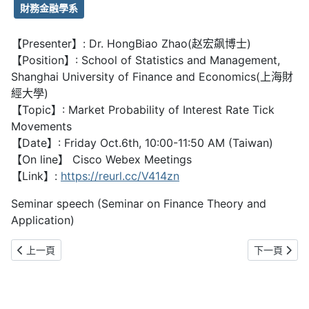
財務金融學系
【Presenter】: Dr. HongBiao Zhao(赵宏飙博士)
【Position】: School of Statistics and Management,
Shanghai University of Finance and Economics(上海財
經大學)
【Topic】: Market Probability of Interest Rate Tick
Movements
【Date】: Friday Oct.6th, 10:00-11:50 AM (Taiwan)
【On line】 Cisco Webex Meetings
【Link】:
https://reurl.cc/V414zn
Seminar speech (Seminar on Finance Theory and
Application)
上一篇文章: Social Value Case Studies (The Power of Impact Data 
下一篇文章:
上一頁
下一頁