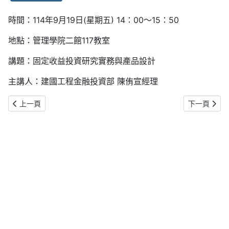
時間：114年9月19日(星期五) 14：00～15：50
地點：管理學院二館117教室
講題：固定收益投資研究實務與產品設計
主講人：建國工程金融投資部 陳侑宣經理
上一篇文章: 【財金系講座】Intermediary Capital and Financing Sust
下一篇文章: 【產經
上一頁
下一頁