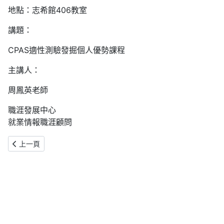
地點：志希館406教室
講題：
CPAS適性測驗發掘個人優勢課程
主講人：
周鳳英老師
職涯發展中心
就業情報職涯顧問
上一篇文章: RTX AI PC 校園講座
上一頁