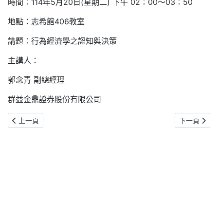
時間：114年5月20日(星期二) 下午 02：00～03：50
地點：志希館406教室
講題：
行為經濟學之認知與決策
主講人：
郭念青 副總經理
群益金鼎證券股份有限公司
上一篇文章: 【 管院日 跨領域松問講座 - 中大管院共學匯談#2 】5
下一篇文章:
上一頁
下一頁