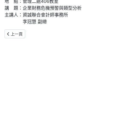
地 點：管理二館406教室
講 題：企業財務危機預警與類型分析
主講人：資誠聯合會計師事務所
李冠慧 副總
上一篇文章: 【會計所講座】從CSR到ESG：企業管理心法
上一頁