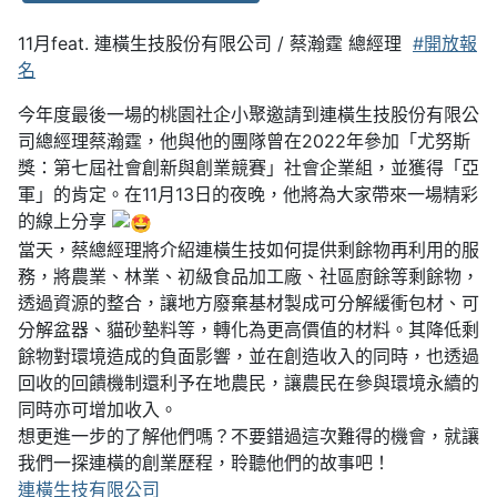
11月feat. 連橫生技股份有限公司 / 蔡瀚霆 總經理
#開放報
名
今年度最後一場的桃園社企小聚邀請到連橫生技股份有限公
司總經理蔡瀚霆，他與他的團隊曾在2022年參加「尤努斯
獎：第七屆社會創新與創業競賽」社會企業組，並獲得「亞
軍」的肯定。在11月13日的夜晚，他將為大家帶來一場精彩
的線上分享
當天，蔡總經理將介紹連橫生技如何提供剩餘物再利用的服
務，將農業、林業、初級食品加工廠、社區廚餘等剩餘物，
透過資源的整合，讓地方廢棄基材製成可分解緩衝包材、可
分解盆器、貓砂墊料等，轉化為更高價值的材料。其降低剩
餘物對環境造成的負面影響，並在創造收入的同時，也透過
回收的回饋機制還利予在地農民，讓農民在參與環境永續的
同時亦可增加收入。
想更進一步的了解他們嗎？不要錯過這次難得的機會，就讓
我們一探連橫的創業歷程，聆聽他們的故事吧！
連橫生技有限公司