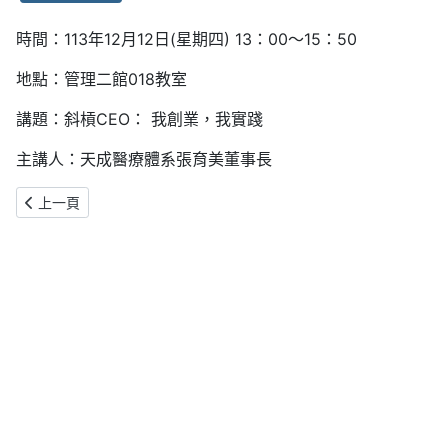
時間：113年12月12日(星期四) 13：00～15：50
地點：管理二館018教室
講題：斜槓CEO： 我創業，我實踐
主講人：天成醫療體系張育美董事長
上一篇文章: 【企管系講座】醫療資訊與管理
上一頁