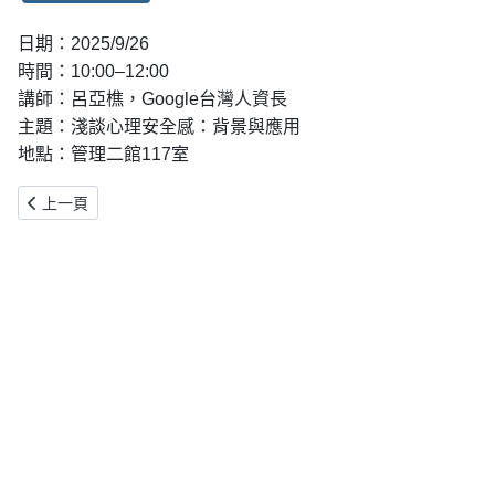
日期：2025/9/26
時間：
10:00–12:00
講師：呂亞樵，Google台灣人資長
主題：淺談心理安全感：背景與應用
地點：管理二館117室
上一篇文章: 【財金系講座】The Double-Edged Role of Artificial Intell
上一頁