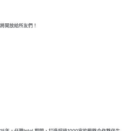
也將開放給所友們！
。任職Intel 期間，打造超過1000家的戰略合作夥伴生