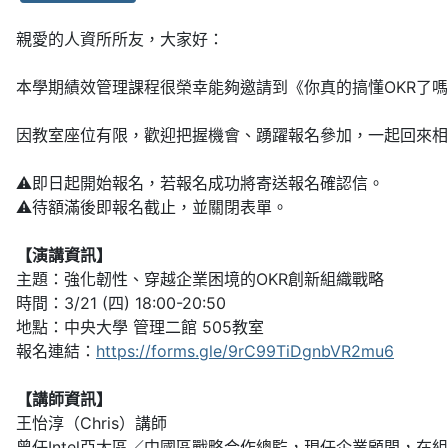
親愛的人資所所友，大家好：
本學期績效管理課程很榮幸能夠邀請到《你真的搞懂OKR了
因教室座位有限，歡迎把握機會、踴躍報名參加，一起回來相
⚠️即日起開始報名，若報名成功將寄送報名確認信。
⚠️待額滿後即報名截止，並關閉表單。
【演講資訊】
主題：強化韌性、穿越企業困境的OKR創新組織戰略
時間：3/21 (四) 18:00-20:50
地點：中央大學 管理二館 505教室
報名連結：
https://forms.gle/9rC99TiDgnbVR2mu6
【講師資訊】
王怡淳（Chris）講師
曾任Intel亞太區／中國區戰略合作總監，現任企業顧問，在組