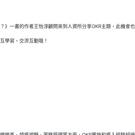
嗎？》一書的作者王怡淳顧問來到人資所分享OKR主題，此機會
互學習，交流互動哦！
織變革、領導視野、策略管理等方面，OKR實施和導入經驗超過15年