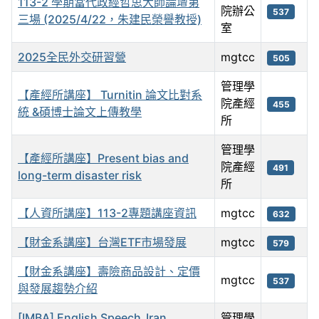
113-2 學期當代政經哲思大師論壇第
院辦公
537
三場 (2025/4/22，朱建民榮譽教授)
室
2025全民外交研習營
mgtcc
505
管理學
【產經所講座】 Turnitin 論文比對系
院產經
455
統 &碩博士論文上傳教學
所
管理學
【產經所講座】Present bias and
院產經
491
long-term disaster risk
所
【人資所講座】113-2專題講座資訊
mgtcc
632
【財金系講座】台灣ETF市場發展
mgtcc
579
【財金系講座】壽險商品設計、定價
mgtcc
537
與發展趨勢介紹
[IMBA] English Speech_Iran
管理學